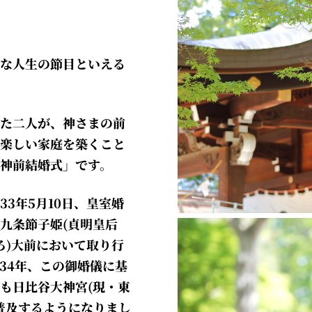
な人生の節目といえる
た二人が、神さまの前
楽しい家庭を築くこと
「神前結婚式」です。
3年5月10日、皇室婚
九条節子姫(貞明皇后
ろ)大前において取り行
34年、この御婚儀に基
も日比谷大神宮(現・東
普及するようになりまし