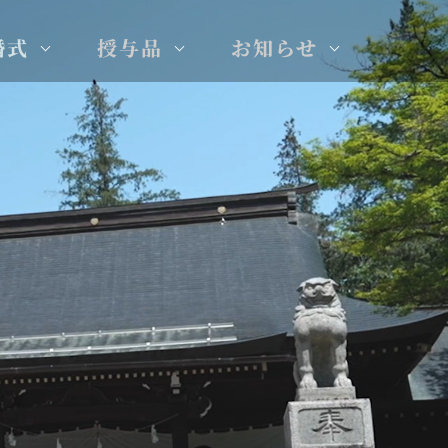
nu for 佐久間象山先生
Show submenu for 神前結婚式
Show submenu for 授与品
Show subm
婚式
授与品
お知らせ