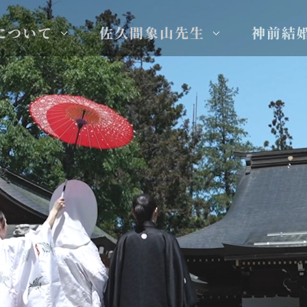
Show submenu for 象山神社について
Show subme
について
佐久間象山先生
神前結