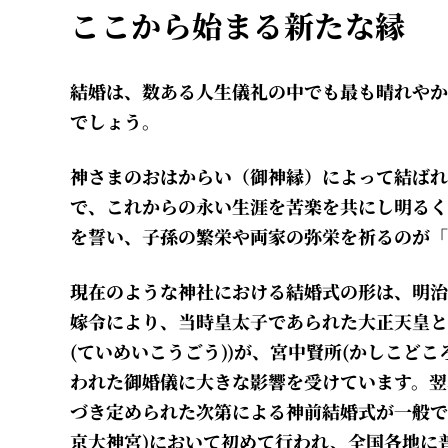
ここから始まる新たな縁
結婚は、数ある人生儀礼の中でも最も晴れやか
でしょう。
神さまのおはからい（御神縁）によって結ばれ
で、これからの永い生涯を苦楽を共にし明るく
を誓い、子孫の繁栄や両家の弥栄を祈るのが
現在のような神社における結婚式の形は、明治3
嫁令により、当時皇太子であられた大正天皇と
(ていめいこうごう))が、宮中賢所(かしこどこ
われた御婚儀に大きな影響を受けています。翌
づき定められた次第による神前結婚式が一般で
京大神宮)において初めて行われ、全国各地に